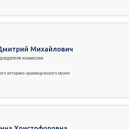
Дмитрий Михайлович
дседателя комиссии
ого историко-краеведческого музея
Анна Христофоровна