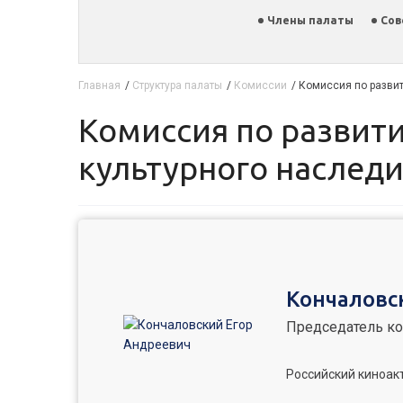
Члены палаты
Сов
Главная
/
Структура палаты
/
Комиссии
/
Комиссия по развит
Комиссия по развитию культуры и туризма, сохранению историко-
культурного наследи
Кончаловс
Председатель к
Российский киноакт