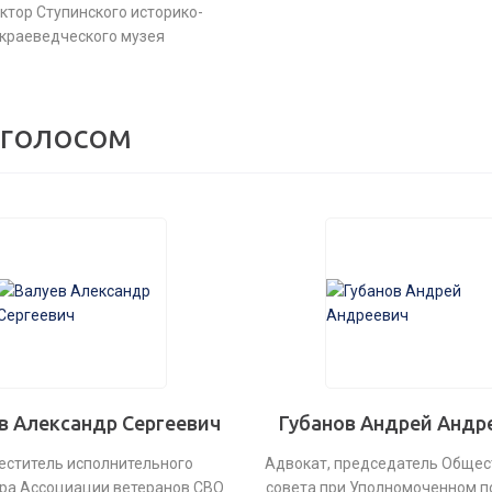
ктор Ступинского историко-
краеведческого музея
 голосом
в Александр Сергеевич
Губанов Андрей Андр
еститель исполнительного
Адвокат, председатель Общес
ра Ассоциации ветеранов СВО
совета при Уполномоченном п