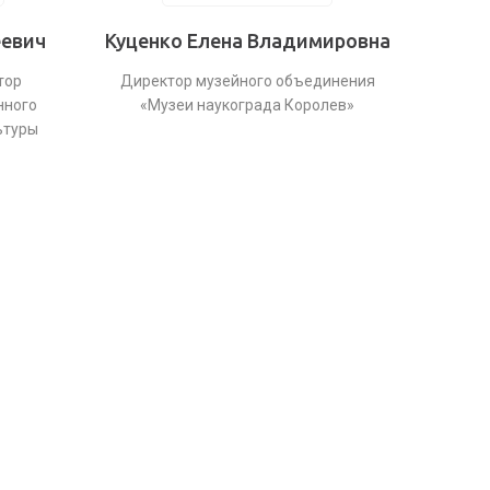
еевич
Куценко Елена Владимировна
тор
Директор музейного объединения
нного
«Музеи наукограда Королев»
ьтуры