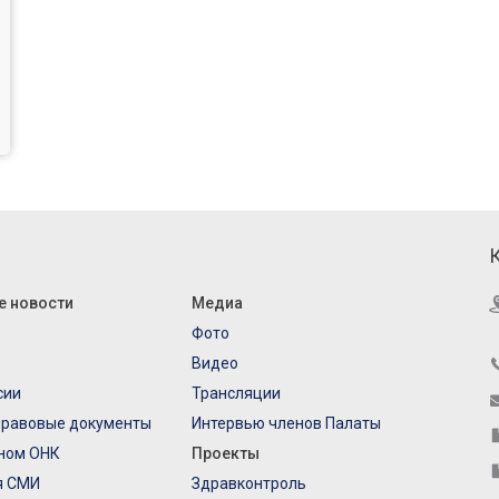
е новости
Медиа
Фото
Видео
сии
Трансляции
правовые документы
Интервью членов Палаты
еном ОНК
Проекты
я СМИ
Здравконтроль