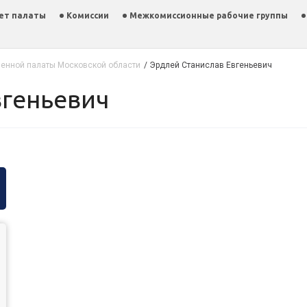
ет палаты
Комиссии
Межкомиссионные рабочие группы
енной палаты Московской области
/
Эрдлей Станислав Евгеньевич
вгеньевич