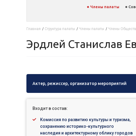
Члены палаты
Сов
Главная
/
Структура палаты
/
Члены палаты
/
Члены Обществ
Эрдлей Станислав Е
Актер, режиссер, организатор мероприятий
Входит в состав:
Комиссия по развитию культуры и туризма,
сохранению историко-культурного
наследия и архитектурному облику городов