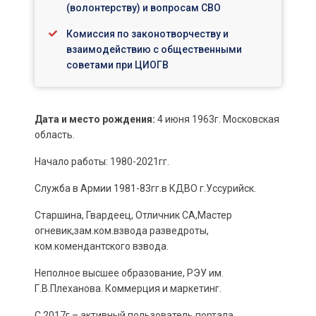
(волонтерству) и вопросам СВО
Комиссия по законотворчеству и
взаимодействию с общественными
советами при ЦИОГВ
Дата и место рождения:
4 июня 1963г. Московская
область.
Начало работы: 1980-2021гг.
Служба в Армии 1981-83гг.в КДВО г.Уссурийск.
Старшина, Гвардеец, Отличник СА,Мастер
огневик,зам.ком.взвода разведроты,
ком.комендантского взвода.
Неполное высшее образование, РЭУ им.
Г.В.Плеханова. Коммерция и маркетинг.
С 2017г.– активный пользователь портала