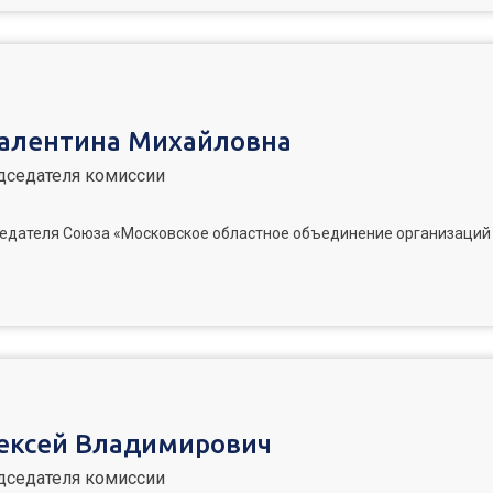
алентина Михайловна
дседателя комиссии
едателя Союза «Московское областное объединение организаци
ексей Владимирович
дседателя комиссии