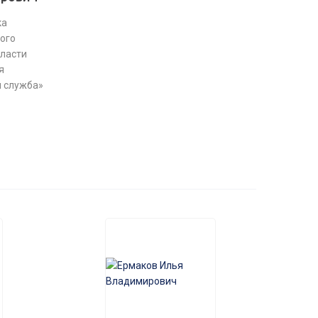
ка
ого
ласти
я
 служба»