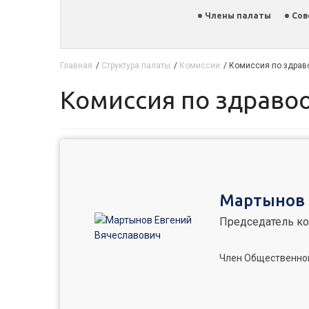
Члены палаты
Сов
Главная
/
Структура палаты
/
Комиссии
/
Комиссия по здрав
Комиссия по здрав
Мартынов 
Председатель к
Член Общественной