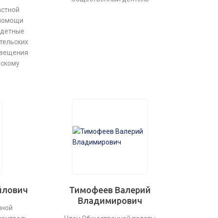
астной
 помощи
одетные
тельских
свещения
ескому
йлович
Тимофеев Валерий
Владимирович
нной