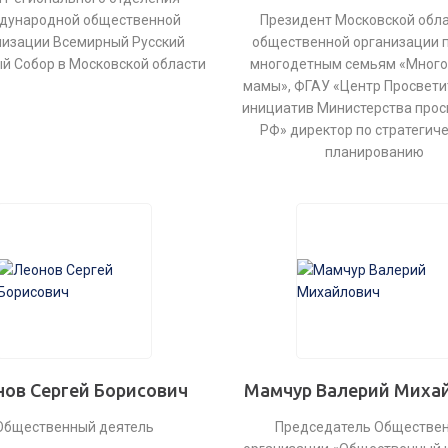
дународной общественной
Президент Московской обл
низации Всемирный Русский
общественной организации
й Собор в Московской области
многодетным семьям «Мног
мамы», ФГАУ «Центр Просвети
инициатив Министерства про
РФ» директор по стратегич
планированию
ов Сергей Борисович
Мамчур Валерий Миха
Общественный деятель
Председатель Обществе