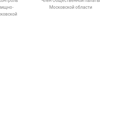
контроль
Член Общественной палаты
лищно-
Московской области
сковской