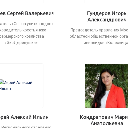
ев Сергей Валерьевич
Гундеров Игорь
Александрович
атель «Союза улитководов».
ководитель крестьянско-
Председатель правления Мос
фермерского хозяйства
областной общественной орг
«ЭкоДеревушка»
инвалидов «Колесница
рей Алексий Ильин
Кондратович Мари
Анатольевна
 Регионального отделения