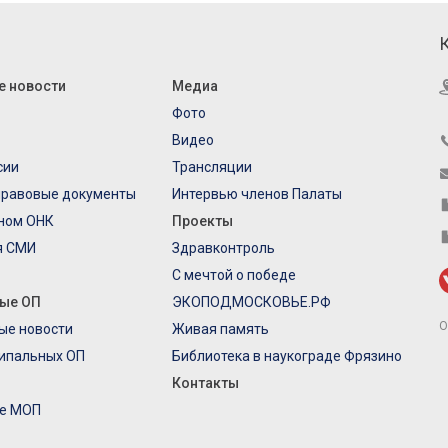
е новости
Медиа
Фото
Видео
сии
Трансляции
правовые документы
Интервью членов Палаты
еном ОНК
Проекты
я СМИ
Здравконтроль
С мечтой о победе
ые ОП
ЭКОПОДМОСКОВЬЕ.РФ
О
ые новости
Живая память
ипальных ОП
Библиотека в наукограде Фрязино
Контакты
е МОП