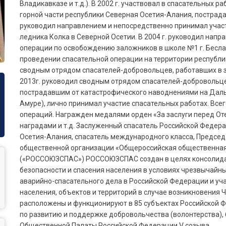
Владикавказе и т.д.). В 2002 г. участвовал в спасательных 
горной части республики Северная Осетия-Алания, пострада
руководил направлением и непосредственно принимал участ
ледника Колка в Северной Осетии. В 2004 г. руководил нап
операции по освобождению заложников в школе №1 г. Беслана
проведении спасательной операции на территории республик
сводным отрядом спасателей-добровольцев, работавших в зо
2013г. руководил сводным отрядом спасателей-добровольц
пострадавшим от катастрофического наводнениями на Дальне
Амуре), лично принимал участие спасательных работах. Все
операций. Награжден медалями орден «За заслуги перед От
наградами и т.д. Заслуженный спасатель Российской Федер
Осетия-Алания, спасатель международного класса, Предсе
общественной организации «Общероссийская общественная 
(«РОССОЮЗСПАС») РОССОЮЗСПАС создан в целях консолида
безопасности и спасения населения в условиях чрезвычайны
аварийно-спасательного дела в Российской Федерации и уча
населения, объектов и территорий в случае возникновения 
расположены и функционируют в 85 субъектах Российской Фед
по развитию и поддержке добровольчества (волонтерства),
Общественной Палаты Российской Федерации V созыва.