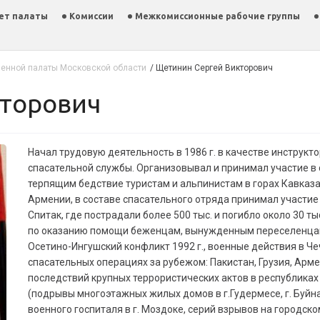
ет палаты
Комиссии
Межкомиссионные рабочие группы
енной палаты Московской области
/
Щетинин Сергей Викторович
кторович
Начал трудовую деятельность в 1986 г. в качестве инструкт
спасательной службы. Организовывал и принимал участие в
терпящим бедствие туристам и альпинистам в горах Кавказа.
Армении, в составе спасательного отряда принимал участи
Спитак, где пострадали более 500 тыс. и погибло около 30 т
по оказанию помощи беженцам, вынужденным переселенцам
Осетино-Ингушский конфликт 1992 г., военные действия в Че
спасательных операциях за рубежом: Пакистан, Грузия, Арме
последствий крупных террористических актов в республиках
(подрывы многоэтажных жилых домов в г.Гудермесе, г. Буйна
военного госпиталя в г. Моздоке, серий взрывов на городско