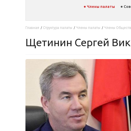
Члены палаты
Сов
Главная
/
Структура палаты
/
Члены палаты
/
Члены Обществ
Щетинин Сергей Ви