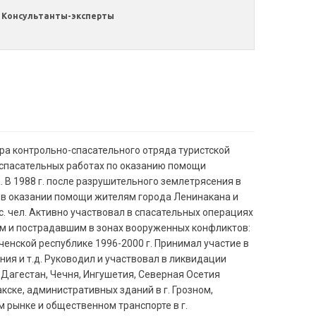
Консультанты-эксперты
ора контрольно-спасательного отряда туристской
 спасательных работах по оказанию помощи
 В 1988 г. после разрушительного землетрясения в
е в оказании помощи жителям города Ленинакана и
ыс. чел. Активно участвовал в спасательных операциях
 и пострадавшим в зонах вооруженных конфликтов:
ченской республике 1996-2000 г. Принимал участие в
ния и т.д. Руководил и участвовал в ликвидации
 Дагестан, Чечня, Ингушетия, Северная Осетия
кске, административных зданий в г. Грозном,
м рынке и общественном транспорте в г.