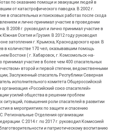
работах по оказанию помощи и эвакуации людей в
вшим от катастрофического паводка. В 2002 г.
ие в спасательных и поисковых работах после схода
равлением и лично принимал участие в проведении
. В 2008 г. руководил и лично принимал участие в
 Южная Осетия и Грузия. В 2012 году руководил
не затопления г. Крымска, Краснодарского края. В
ев в количестве 170 чел, оказывавшим помощь
м Востоке ( г. Хабаровск, г. Комсомольск-на-
го принимал участие в более чем 400 спасательных
ечеством» второй и первой степени, ведомственными
ации, Заслуженный спасатель Республики Северная
датель исполнительного комитета Общероссийской
организация «Российский союз спасателей»
ции усилий общества в решении проблем
х ситуаций, повышения роли спасателей в развитии
стия в мероприятиях по защите и спасению
ЧС. Региональные Отделения организации
ерации. С 2014 г. по 2017 г. руководил Комиссией
 благотворительности и патриотическому воспитанию