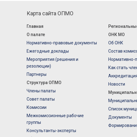
Карта сайта ОПМО
Главная
Региональны
О палате
ОНК МО
Нормативно-правовые документы
Об ОНК
Ежегодные доклады
Состав комис
Мероприятия (решения и
Нормативно-
резолюции)
Как стать чл
Партнеры
Аккредитаци
Структура ОПМО
Новости
Члены палаты
Муниципальн
Совет палаты
Муниципальн
Комиссии
Список муниц
Межкомиссионные рабочие
Документы
группы
Формировани
Консультанты-эксперты