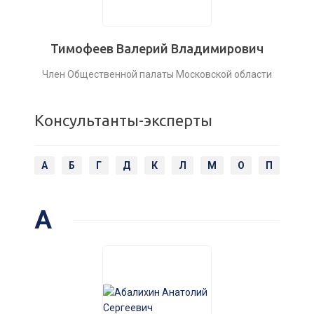
Тимофеев Валерий Владимирович
Член Общественной палаты Московской области
Консультанты-эксперты
А
Б
Г
Д
К
Л
М
О
П
Р
А