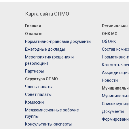
Карта сайта ОПМО
Главная
Региональны
О палате
ОНК МО
Нормативно-правовые документы
Об ОНК
Ежегодные доклады
Состав комис
Мероприятия (решения и
Нормативно-
резолюции)
Как стать чл
Партнеры
Аккредитаци
Структура ОПМО
Новости
Члены палаты
Муниципальн
Совет палаты
Муниципальн
Комиссии
Список муниц
Межкомиссионные рабочие
Документы
группы
Формировани
Консультанты-эксперты