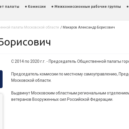
ет палаты
Комиссии
Межкомиссионные рабочие группы
енной палаты Московской области
/
Макаров Александр Борисович
 Борисович
С 2014 по 2020 г.г. - Председатель Общественной палаты го
Председатель комиссии по местному самоуправлению, Пред
Московской области.
Выдвинут Московским областным региональным отделение
ветеранов Вооруженных сил Российской Федерации.