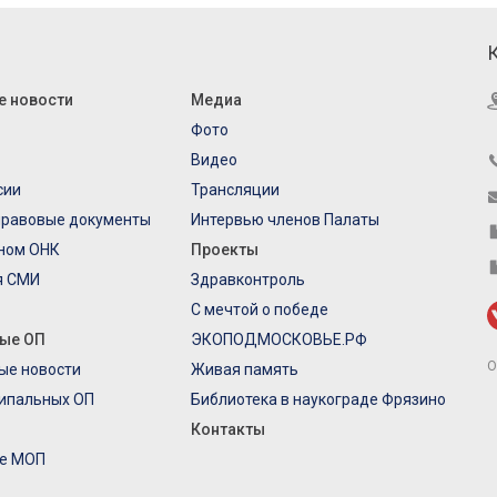
е новости
Медиа
Фото
Видео
сии
Трансляции
правовые документы
Интервью членов Палаты
еном ОНК
Проекты
я СМИ
Здравконтроль
С мечтой о победе
ые ОП
ЭКОПОДМОСКОВЬЕ.РФ
О
ые новости
Живая память
ипальных ОП
Библиотека в наукограде Фрязино
Контакты
е МОП