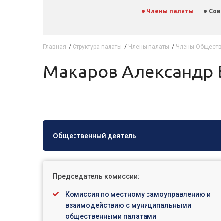
Члены палаты
Сов
Главная
/
Структура палаты
/
Члены палаты
/
Члены Обществ
Макаров Александр
Общественный деятель
Председатель комиссии:
Комиссия по местному самоуправлению и
взаимодействию с муниципальными
общественными палатами