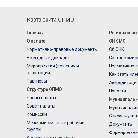
Карта сайта ОПМО
Главная
Региональны
О палате
ОНК МО
Нормативно-правовые документы
Об ОНК
Ежегодные доклады
Состав комис
Мероприятия (решения и
Нормативно-
резолюции)
Как стать чл
Партнеры
Аккредитаци
Структура ОПМО
Новости
Члены палаты
Муниципальн
Совет палаты
Муниципальн
Комиссии
Список муниц
Межкомиссионные рабочие
Документы
группы
Формировани
Консультанты-эксперты