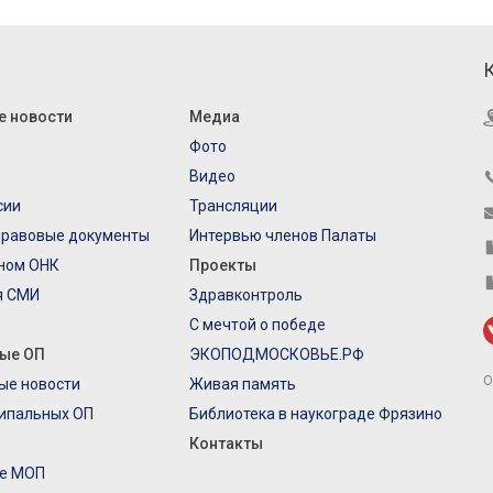
е новости
Медиа
Фото
Видео
сии
Трансляции
правовые документы
Интервью членов Палаты
еном ОНК
Проекты
я СМИ
Здравконтроль
С мечтой о победе
ые ОП
ЭКОПОДМОСКОВЬЕ.РФ
О
ые новости
Живая память
ипальных ОП
Библиотека в наукограде Фрязино
Контакты
е МОП