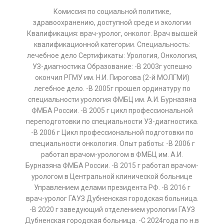
Комиссия по социальной политике,
здравоохранению, доступной среде и экологии
Квалификация: врач-уролог, онколог. Врач высшей
квалификационной категории. Специальность:
лечебное дело Сертификаты: Урология, Онкология,
УЗ-диагностика Образование: -В 2003г успешно
окончил РГМУ им. Н.И. Пирогова (2-й МОЛГМИ)
легебное дело. -В 2005г прошел ординатуру по
специальности урология ФМБЦ им. А.И. Бурназяна
ФМБА России. -В 2005 г цикл профессиональной
переподготовки по специальности УЗ-диагностика.
-В 2006 г Цикл профессиональной подготовки по
специальности онкология. Опыт работы: -В 2006 г
работал врачом-урологом в ФМБЦ им. А.И.
Бурназяна ФМБА России. -В 2015 г работал врачом-
урологом в Центральной клинической больнице
Управлением делами президента РФ. -В 2016 г
врач-уролог ГАУЗ Дубненская городская больница.
-В 2020 г заведующий отделением урологии ГАУЗ
Дубненская городская больница. -С 2024года по н.в