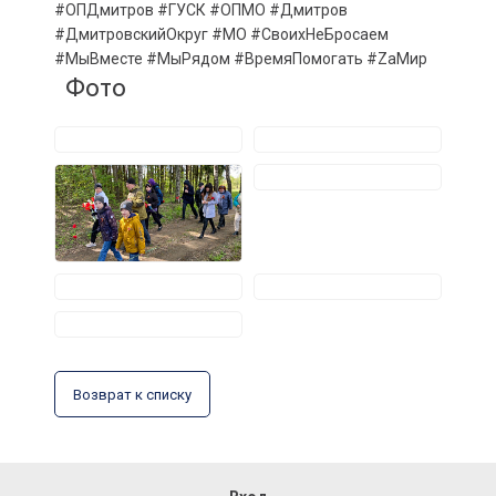
#ОПДмитров #ГУСК #ОПМО #Дмитров
#ДмитровскийОкруг #МО #СвоихНеБросаем
#МыВместе #МыРядом #ВремяПомогать #ZaМир
Фото
Возврат к списку