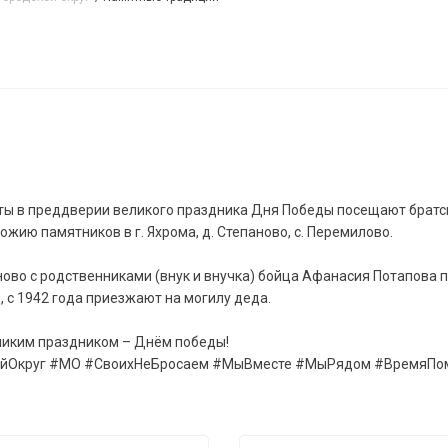
 в преддверии великого праздника Дня Победы посещают братские
ию памятников в г. Яхрома, д. Степаново, с. Перемилово.
ново с родственниками (внук и внучка) бойца Афанасия Потапова 
, с 1942 года приезжают на могилу деда.
ликим праздником – Днём победы!
йОкруг #МО #СвоихНеБросаем #МыВместе #МыРядом #ВремяПо