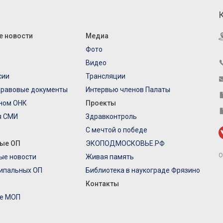
е новости
Медиа
Фото
Видео
сии
Трансляции
правовые документы
Интервью членов Палаты
еном ОНК
Проекты
я СМИ
Здравконтроль
С мечтой о победе
ые ОП
ЭКОПОДМОСКОВЬЕ.РФ
О
ые новости
Живая память
ипальных ОП
Библиотека в наукограде Фрязино
Контакты
е МОП