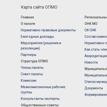
Карта сайта ОПМО
Главная
Региональны
О палате
ОНК МО
Нормативно-правовые документы
Об ОНК
Ежегодные доклады
Состав комис
Мероприятия (решения и
Нормативно-
резолюции)
Как стать чл
Партнеры
Аккредитаци
Структура ОПМО
Новости
Члены палаты
Муниципальн
Совет палаты
Муниципальн
Комиссии
Список муниц
Межкомиссионные рабочие
Документы
группы
Формировани
Консультанты-эксперты
Общественные советы