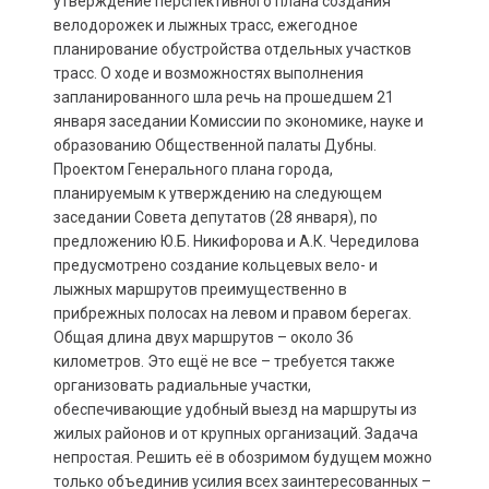
утверждение перспективного плана создания
велодорожек и лыжных трасс, ежегодное
планирование обустройства отдельных участков
трасс. О ходе и возможностях выполнения
запланированного шла речь на прошедшем 21
января заседании Комиссии по экономике, науке и
образованию Общественной палаты Дубны.
Проектом Генерального плана города,
планируемым к утверждению на следующем
заседании Совета депутатов (28 января), по
предложению Ю.Б. Никифорова и А.К. Чередилова
предусмотрено создание кольцевых вело- и
лыжных маршрутов преимущественно в
прибрежных полосах на левом и правом берегах.
Общая длина двух маршрутов – около 36
километров. Это ещё не все – требуется также
организовать радиальные участки,
обеспечивающие удобный выезд на маршруты из
жилых районов и от крупных организаций. Задача
непростая. Решить её в обозримом будущем можно
только объединив усилия всех заинтересованных –