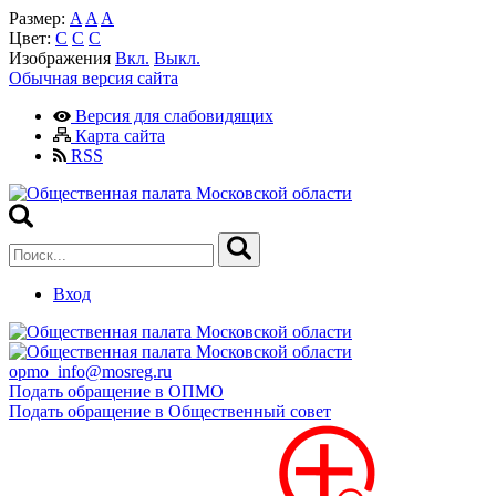
Размер:
A
A
A
Цвет:
C
C
C
Изображения
Вкл.
Выкл.
Обычная версия сайта
Версия для слабовидящих
Карта сайта
RSS
Вход
opmo_info@mosreg.ru
Подать обращение в ОПМО
Подать обращение в Общественный совет