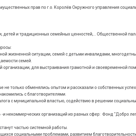
ущественных прав по г.о. Королёв Окружного управления социал
, детей и традиционных семейных ценностей,… Общественной пала
просы:
ной жизненной ситуации, семей с детьми инвалидами, многодетны
даемости семей.
й организации, для выстраивания грамотной и своевременной по
е не только обменялись опытом и рассказали о собственных успех
знакомились с благотворителями.
лога с муниципальной властью, содействию в решении социальных
 -и некоммерческих организаций из разных сфер: Фонд "Добро лег
станут частью системной работы.
ющихся социальными проблемами, развитием благотворительности