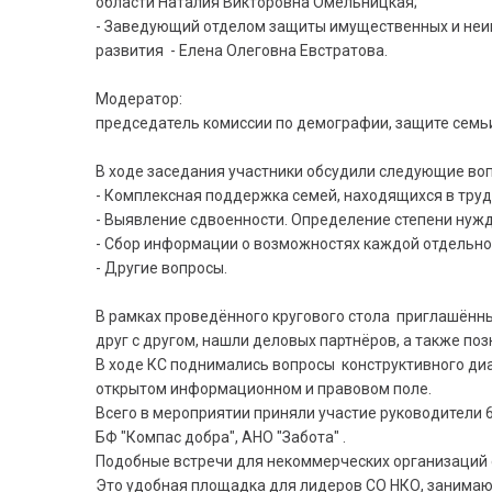
области Наталия Викторовна Омельницкая;
- Заведующий отделом защиты имущественных и неим
развития - Елена Олеговна Евстратова.
Модератор:
председатель комиссии по демографии, защите семьи
В ходе заседания участники обсудили следующие во
- Комплексная поддержка семей, находящихся в труд
- Выявление сдвоенности. Определение степени нуж
- Сбор информации о возможностях каждой отдельно
- Другие вопросы.
В рамках проведённого кругового стола приглашённы
друг с другом, нашли деловых партнёров, а также по
В ходе КС поднимались вопросы конструктивного диа
открытом информационном и правовом поле.
Всего в мероприятии приняли участие руководители 6
БФ "Компас добра", АНО "Забота" .
Подобные встречи для некоммерческих организаций 
Это удобная площадка для лидеров СО НКО, занима