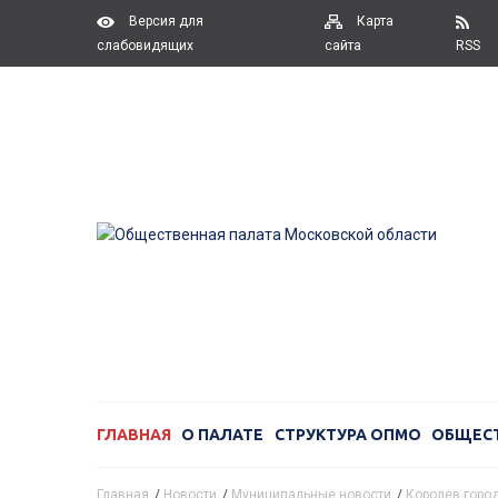
Версия для
Карта
слабовидящих
сайта
RSS
ГЛАВНАЯ
О ПАЛАТЕ
СТРУКТУРА ОПМО
ОБЩЕС
Главная
/
Новости
/
Муниципальные новости
/
Королев город