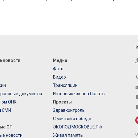
е новости
Медиа
Фото
Видео
сии
Трансляции
правовые документы
Интервью членов Палаты
еном ОНК
Проекты
я СМИ
Здравконтроль
С мечтой о победе
ые ОП
ЭКОПОДМОСКОВЬЕ.РФ
О
ые новости
Живая память