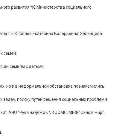
ьного развития N6 Министерства социального
ты г.о. Королёв Екатерина Валерьевна Зеленцова.
х семей.
мощи семьям с детьми.
ах, но и в неформальной обстановке познакомились
 задач, поиску путей решения социальных проблем в
ко", АНО "Рука надежды", КООМС, МБФ "Окно в мир",
.