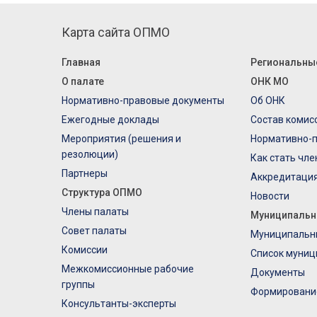
Карта сайта ОПМО
Главная
Региональны
О палате
ОНК МО
Нормативно-правовые документы
Об ОНК
Ежегодные доклады
Состав комис
Мероприятия (решения и
Нормативно-
резолюции)
Как стать чл
Партнеры
Аккредитаци
Структура ОПМО
Новости
Члены палаты
Муниципальн
Совет палаты
Муниципальн
Комиссии
Список муниц
Межкомиссионные рабочие
Документы
группы
Формировани
Консультанты-эксперты