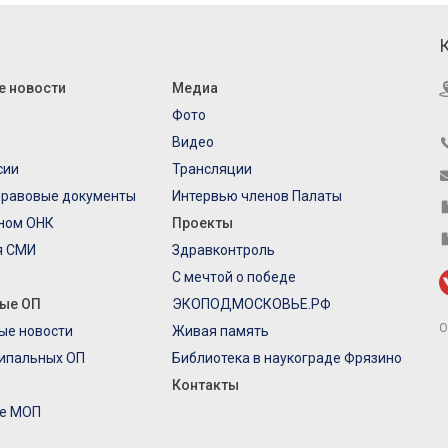
е новости
Медиа
Фото
Видео
сии
Трансляции
правовые документы
Интервью членов Палаты
еном ОНК
Проекты
я СМИ
Здравконтроль
С мечтой о победе
ые ОП
ЭКОПОДМОСКОВЬЕ.РФ
О
ые новости
Живая память
ипальных ОП
Библиотека в наукограде Фрязино
Контакты
е МОП