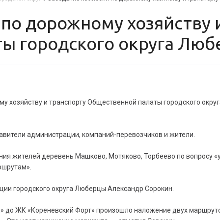
ы городского округа Лю
му хозяйству и транспорту Общественной палаты городского окр
авители администрации, компаний-перевозчиков и жители.
ия жителей деревень Машково, Мотяково, Торбеево по вопросу 
ршрутам».
ции городского округа Люберцы Александр Сорокин.
ы» до ЖК «Кореневский Форт» произошло наложение двух маршруто