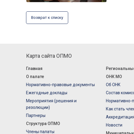
Возврат к списку
Карта сайта ОПМО
Главная
Региональны
О палате
ОНК МО
Нормативно-правовые документы
Об ОНК
Ежегодные доклады
Состав комис
Мероприятия (решения и
Нормативно-
резолюции)
Как стать чл
Партнеры
Аккредитаци
Структура ОПМО
Новости
Члены палаты
Муниципальн