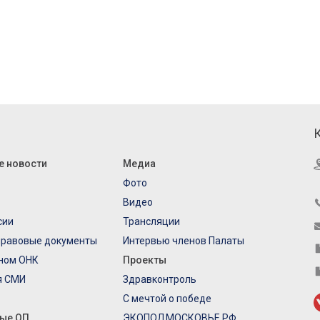
е новости
Медиа
Фото
Видео
сии
Трансляции
правовые документы
Интервью членов Палаты
еном ОНК
Проекты
я СМИ
Здравконтроль
С мечтой о победе
ые ОП
ЭКОПОДМОСКОВЬЕ.РФ