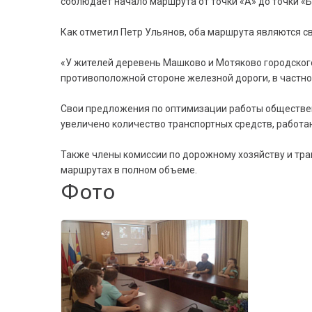
соблюдает начало маршрута от точки «А» до точки «Б
Как отметил Петр Ульянов, оба маршрута являются 
«У жителей деревень Машково и Мотяково городског
противоположной стороне железной дороги, в частнос
Свои предложения по оптимизации работы обществен
увеличено количество транспортных средств, работа
Также члены комиссии по дорожному хозяйству и тр
маршрутах в полном объеме.
Фото