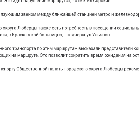
». Это идет нарушение маршрута», - отметил Сорокин.
связующим звеном между ближайшей станцией метро и железнодо
о округа Люберцы также есть потребность в посещении социальн
ти, в Красковской больницы», - подчеркнул Ульянов.
ного транспорта по этим маршрутам высказали представители ко
ющих на маршруте. Это позволит сократить время ожидания на ост
анспорту Общественной палаты городского округа Люберцы реком