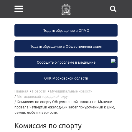
Подать обращение в ОПМО
Подать обращение в Общественный совет
Сообщить о проблеме в медицине
ОНК Московской области
Главная
/
Новости
/
Муниципальные новости
/
Мытищинский городской округ
/
Комиссия по спорту Общественной палаты г.о. Мытищи
провела четвертый ежегодный забег приуроченный к Дню,
семьи, любви и верности.
Комиссия по спорту