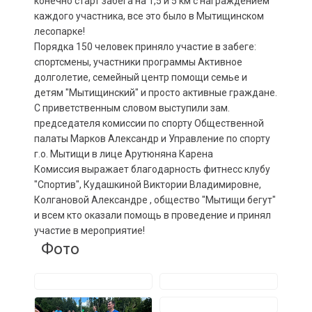
конечно старт забега на 1,5 и 5 км с награждением
каждого участника, все это было в Мытищинском
лесопарке!
Порядка 150 человек приняло участие в забеге:
спортсмены, участники программы Активное
долголетие, семейный центр помощи семье и
детям "Мытищинский" и просто активные граждане.
С приветственным словом выступили зам.
председателя комиссии по спорту Общественной
палаты Марков Александр и Управление по спорту
г.о. Мытищи в лице Арутюняна Карена
Комиссия выражает благодарность фитнесс клубу
"Спортив", Кудашкиной Виктории Владимировне,
Колгановой Александре , общество "Мытищи бегут"
и всем кто оказали помощь в проведение и принял
участие в мероприятие!
Фото