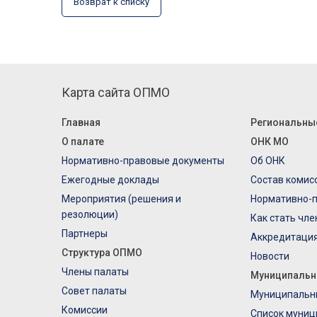
Возврат к списку
Карта сайта ОПМО
Главная
Региональны
О палате
ОНК МО
Нормативно-правовые документы
Об ОНК
Ежегодные доклады
Состав комис
Мероприятия (решения и
Нормативно-
резолюции)
Как стать чл
Партнеры
Аккредитаци
Структура ОПМО
Новости
Члены палаты
Муниципальн
Совет палаты
Муниципальн
Комиссии
Список муниц