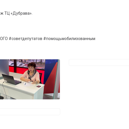
аж ТЦ «Дубрава».
аОГО #советдепутатов #помощьмобилизованным