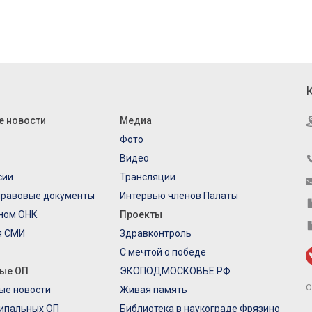
е новости
Медиа
Фото
Видео
сии
Трансляции
правовые документы
Интервью членов Палаты
еном ОНК
Проекты
я СМИ
Здравконтроль
С мечтой о победе
ые ОП
ЭКОПОДМОСКОВЬЕ.РФ
О
ые новости
Живая память
ипальных ОП
Библиотека в наукограде Фрязино