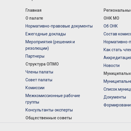
Главная
Региональны
О палате
ОНК МО
Нормативно-правовые документы
Об ОНК
Ежегодные доклады
Состав комис
Мероприятия (решения и
Нормативно-
резолюции)
Как стать чл
Партнеры
Аккредитаци
Структура ОПМО
Новости
Члены палаты
Муниципальн
Совет палаты
Муниципальн
Комиссии
Список муниц
Межкомиссионные рабочие
Документы
группы
Формировани
Консультанты-эксперты
Общественные советы