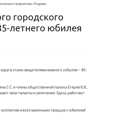
ического творчества «Родник»
85-летнего юбилея
округа стали свидетелями важного события – 85-
а С.С. и члены общественной палаты Егерев В.В.,
вают свои таланты и увлечения. Здесь работают
м коллектив и всех маленьких творцов с юбилеем!