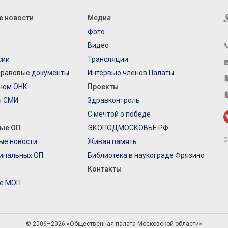
е новости
Медиа
Фото
Видео
сии
Трансляции
правовые документы
Интервью членов Палаты
еном ОНК
Проекты
я СМИ
Здравконтроль
С мечтой о победе
ые ОП
ЭКОПОДМОСКОВЬЕ.РФ
О
ые новости
Живая память
ипальных ОП
Библиотека в наукограде Фрязино
Контакты
е МОП
© 2006–2026 «Общественная палата Московской области»