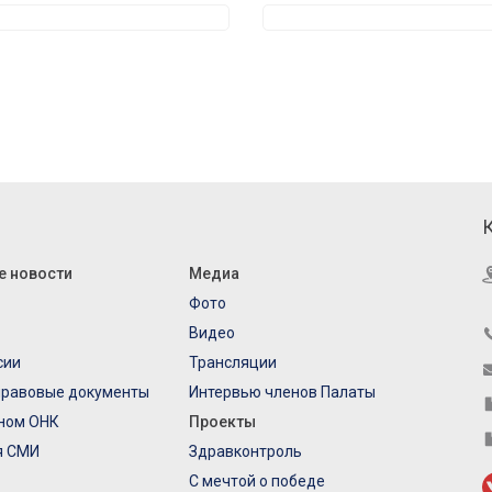
е новости
Медиа
Фото
Видео
сии
Трансляции
правовые документы
Интервью членов Палаты
еном ОНК
Проекты
я СМИ
Здравконтроль
С мечтой о победе