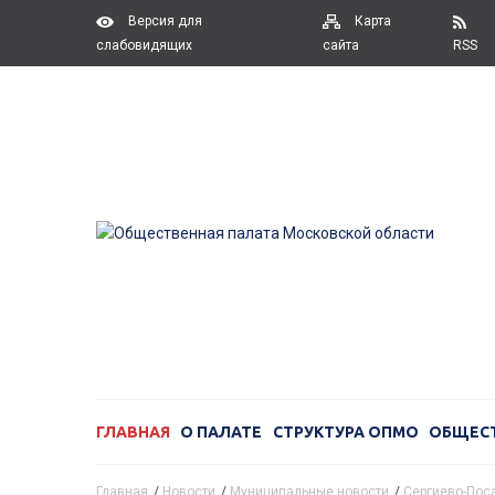
Версия для
Карта
слабовидящих
сайта
RSS
ГЛАВНАЯ
О ПАЛАТЕ
СТРУКТУРА ОПМО
ОБЩЕС
Главная
/
Новости
/
Муниципальные новости
/
Сергиево-Поса