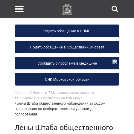
Подать обращение в ОПМО
Подать обращение в Общественный совет
Сообщить о проблеме в медицине
ОНК Московской области
Главная
/
Новости
/
Муниципальные новости
/
Сергиево-Посадский городской округ
/
лены Штаба общественного наблюдения за ходом
голосования на выборах посетили участки для
голосования.
лены Штаба общественного