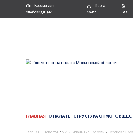
Версия для
Карта
слабовидящих
сайта
RSS
ГЛАВНАЯ
О ПАЛАТЕ
СТРУКТУРА ОПМО
ОБЩЕС
Главная
/
Новости
/
Муниципальные новости
/
Сергиево-Поса