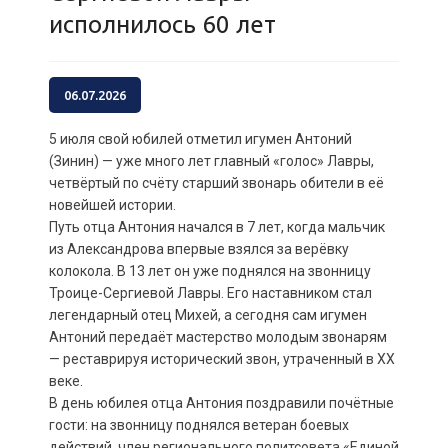
исполнилось 60 лет
06.07.2026
5 июля свой юбилей отметил игумен Антоний
(Зинин) — уже много лет главный «голос» Лавры,
четвёртый по счёту старший звонарь обители в её
новейшей истории.
Путь отца Антония начался в 7 лет, когда мальчик
из Александрова впервые взялся за верёвку
колокола. В 13 лет он уже поднялся на звонницу
Троице-Сергиевой Лавры. Его наставником стал
легендарный отец Михей, а сегодня сам игумен
Антоний передаёт мастерство молодым звонарям
— реставрируя исторический звон, утраченный в XX
веке.
В день юбилея отца Антония поздравили почётные
гости: на звонницу поднялся ветеран боевых
действий, член регионального политсовета «Единой