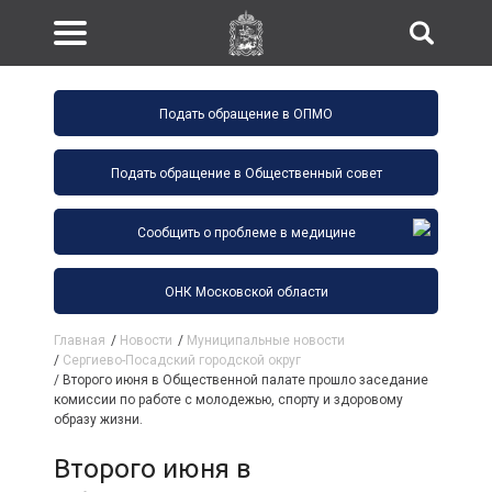
Подать обращение в ОПМО
Подать обращение в Общественный совет
Сообщить о проблеме в медицине
ОНК Московской области
Главная
/
Новости
/
Муниципальные новости
/
Сергиево-Посадский городской округ
/
Второго июня в Общественной палате прошло заседание
комиссии по работе с молодежью, спорту и здоровому
образу жизни.
Второго июня в