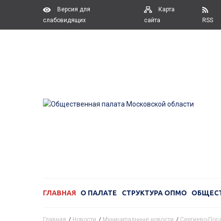
Версия для
Карта
слабовидящих
сайта
RSS
ГЛАВНАЯ
О ПАЛАТЕ
СТРУКТУРА ОПМО
ОБЩЕС
Главная
/
Новости
/
Муниципальные новости
/
Сергиево-Поса