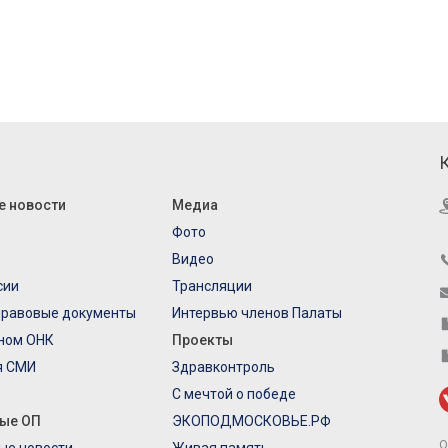
е новости
Медиа
Фото
Видео
сии
Трансляции
правовые документы
Интервью членов Палаты
еном ОНК
Проекты
я СМИ
Здравконтроль
С мечтой о победе
ые ОП
ЭКОПОДМОСКОВЬЕ.РФ
О
ые новости
Живая память