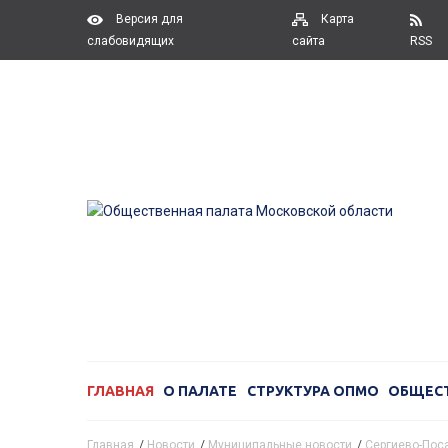
Версия для
Карта
слабовидящих
сайта
RSS
ГЛАВНАЯ
О ПАЛАТЕ
СТРУКТУРА ОПМО
ОБЩЕС
Главная
/
Новости
/
Муниципальные новости
/
Сергиево-Поса