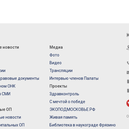
е новости
Медиа
Фото
Видео
сии
Трансляции
правовые документы
Интервью членов Палаты
еном ОНК
Проекты
я СМИ
Здравконтроль
С мечтой о победе
ые ОП
ЭКОПОДМОСКОВЬЕ.РФ
О
ые новости
Живая память
ипальных ОП
Библиотека в наукограде Фрязино