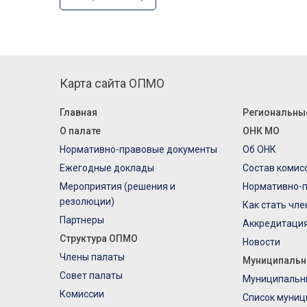
Карта сайта ОПМО
Главная
Региональны
О палате
ОНК МО
Нормативно-правовые документы
Об ОНК
Ежегодные доклады
Состав комис
Мероприятия (решения и
Нормативно-
резолюции)
Как стать чл
Партнеры
Аккредитаци
Структура ОПМО
Новости
Члены палаты
Муниципальн
Совет палаты
Муниципальн
Комиссии
Список муниц