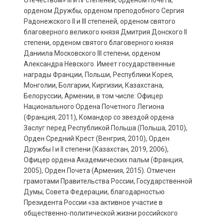
Отечеством» III и IV степеней, орденом Почета,
орденом Дружбы, орденом преподобного Сергия
Радонежского II и III степеней, орденом святого
благоверного великого князя Дмитрия Донского II
степени, орденом святого благоверного князя
Даниила Московского III степени, орденом
Александра Невского. Имеет государственные
награды Франции, Польши, Республики Корея,
Монголии, Болгарии, Киргизии, Казахстана,
Белоруссии, Армении, в том числе: Офицер
Национального Ордена Почетного Легиона
(Франция, 2011), Командор со звездой ордена
Заслуг перед Республикой Польша (Польша, 2010),
Орден Средний Крест (Венгрия, 2010), Орден
Дружбы I и II степени (Казахстан, 2019, 2006),
Офицер ордена Академических пальм (Франция,
2005), Орден Почета (Армения, 2015). Отмечен
грамотами Правительства России, Государственной
Думы, Совета Федерации, благодарностью
Президента России «за активное участие в
общественно-политической жизни российского