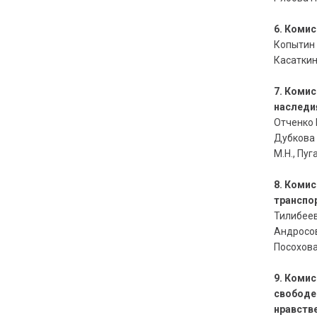
6. Коми
Копытин 
Касаткина
7. Комис
наследи
Отченко 
Дубкова 
М.Н., Пуг
8. Коми
транспо
Тилибеев
Андросов
Посохова 
9. Коми
свободе
нравств