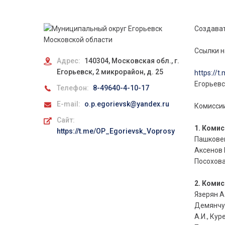
Создават
Ссылки н
Адрес:
140304, Московская обл., г.
Егорьевск, 2 микрорайон, д. 25
https://
Егорьевс
Телефон:
8-49640-4-10-17
E-mail:
o.p.egorievsk@yandex.ru
Комиссии
Сайт:
1. Коми
https://t.me/OP_Egorievsk_Voprosy
Пашковец
Аксенов 
Посохова 
2. Коми
Язерян А
Демянчук 
А.И., Кур