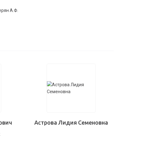
ерян А.Ф.
ович
Астрова Лидия Семеновна
к