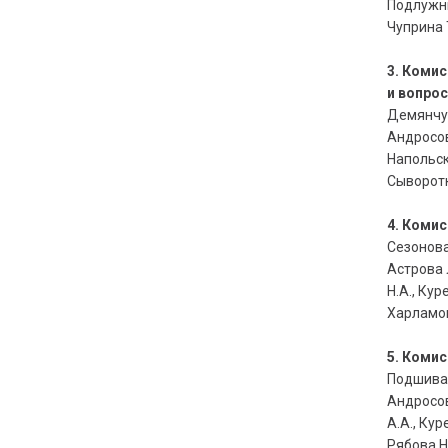
Подлужный
Чуприна Т
3. Коми
и вопро
Демянчук
Андросова
Напольск
Сыворотк
4. Комис
Сезонова
Астрова Л
Н.А., Кур
Харламов
5. Комис
Подшивал
Андросова
А.А., Кур
Рябова Н.