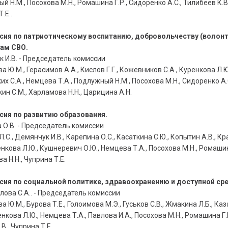
 Н.М., Посохова М.Н., Ромашина Г.Р., Сидоренко А.С., Тилибеев К.В.
.Е..
ссия по патриотическому воспитанию, добровольчеству (волонт
сам СВО.
 И.В. - Председатель комиссии
 Ю.М., Герасимов А.А., Кислов Г.Г., Кожевников С.А., Куренкова Л.Ю
их С.А., Немцева Т.А., Подлужный Н.М., Посохова М.Н., Сидоренко А.
ин С.М., Харламова Н.Н., Царицина А.Н.
сия по развитию образования.
 О.В. - Председатель комиссии
.С., Демянчук И.В., Карепина О.С., Касаткина С.Ю., Копытин А.В., К
енкова Л.Ю., Кушнеревич О.Ю., Немцева Т.А., Посохова М.Н., Ромашин
а Н.Н., Чуприна Т.Е.
сия по социальной политике, здравоохранению и доступной ср
ова С.А.. - Председатель комиссии
 Ю.М., Бурова Т.Е., Голоимова М.Э., Гуськов С.В., Жмакина Л.Б., Ка
енкова Л.Ю., Немцева Т.А., Павлова И.А., Посохова М.Н., Ромашина Г.Р
В., Чуприна Т.Е.