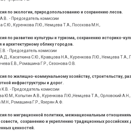
ссия по экологии, природопользованию и сохранению лесов.
А.В.. - Председатель комиссии
 С.Ю., Куренкова Л.Ю., Немцева Т.А., Посохова М.Н.,
сия по развитию культуры и туризма, сохранению историко-кул
я и архитектурному облику городов.
Е.В. - Председатель комиссии
А.Д., Касаткина С.Ю., Кравцова Н.А., Куренкова Л.Ю., Немцева Т.А.,
ачева Е.В., Ромашина Г.Р., Сезонова О.В.
ссия по жилищно-коммунальному хозяйству, строительству, ра
ртной инфраструктуры и дорог.
 К.В. - Председатель комиссии
а Ю.М., Копытин А.В., Куренкова Л.Ю.,Немцева Т.А., Орловский А.Н.,
М.Н., Ромашина Г.Р., Язерян А.Ф.
ссия по миграционной политики, межнациональным отношения
 совести, сохранению и укреплению традиционных российских 
енных ценностей
.