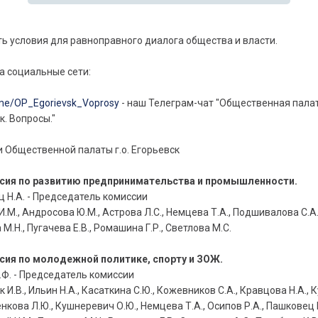
ь условия для равноправного диалога общества и власти.
а социальные сети:
t.me/OP_Egorievsk_Voprosy
- наш Телеграм-чат "Общественная палат
к. Вопросы."
 Общественной палаты г.о. Егорьевск
ссия по развитию предпринимательства и промышленности.
 Н.А. - Председатель комиссии
И.М., Андросова Ю.М., Астрова Л.С., Немцева Т.А., Подшивалова С.А.
М.Н., Пугачева Е.В., Ромашина Г.Р., Светлова М.С.
ссия по молодежной политике, спорту и ЗОЖ.
.Ф. - Председатель комиссии
И.В., Ильин Н.А., Касаткина С.Ю., Кожевников С.А., Кравцова Н.А., 
енкова Л.Ю., Кушнеревич О.Ю., Немцева Т.А., Осипов Р.А., Пашковец Н