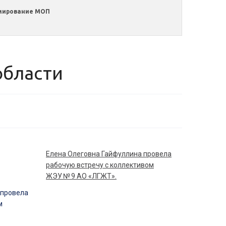
мирование МОП
области
Елена Олеговна Гайфуллина провела
рабочую встречу с коллективом
ЖЭУ № 9 АО «ЛГЖТ».