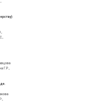
,
ерству)
.,
С.,
равцова
а Г.Р.,
еде.
закова
.,