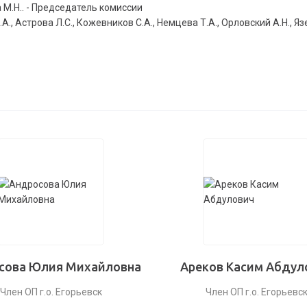
 М.Н.. - Председатель комиссии
А., Астрова Л.С., Кожевников С.А., Немцева Т.А., Орловский А.Н., Яз
сова Юлия Михайловна
Ареков Касим Абдул
Член ОП г.о. Егорьевск
Член ОП г.о. Егорьевс