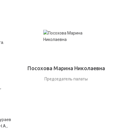
а.
Посохова Марина Николаевна
Председатель палаты
,
Кураев
.А.,